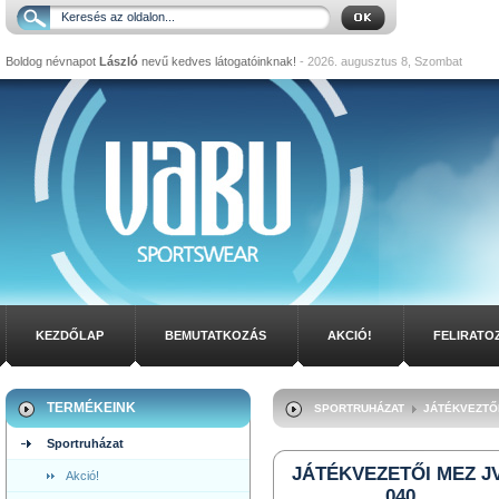
Boldog névnapot
László
nevű kedves látogatóinknak!
- 2026. augusztus 8, Szombat
KEZDŐLAP
BEMUTATKOZÁS
AKCIÓ!
FELIRATO
TERMÉKEINK
SPORTRUHÁZAT
JÁTÉKVEZTŐ
Sportruházat
JÁTÉKVEZETŐI MEZ JV
Akció!
040