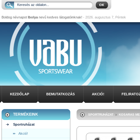
Boldog névnapot
Ibolya
nevű kedves látogatóinknak!
- 2026. augusztus 7, Péntek
KEZDŐLAP
BEMUTATKOZÁS
AKCIÓ!
FELIRATO
TERMÉKEINK
SPORTRUHÁZAT
KOSARAS ME
Sportruházat
Akció!