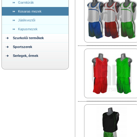
Garnitúrák
Kosaras mezek
Játékveztői
Kapusmezek
Szurkolói termékek
Sportszerek
Serlegek, érmek