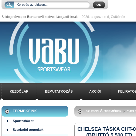
Boldog névnapot
Berta
nevű kedves látogatóinknak!
- 2026. augusztus 6, Csütörtök
KEZDŐLAP
BEMUTATKOZÁS
AKCIÓ!
FELIRATO
TERMÉKEINK
SZURKOLÓI TERMÉKEK
CHEL
Sportruházat
CHELSEA TÁSKA CHT-0
Szurkolói termékek
(BRUTTÓ 5.500 FT)