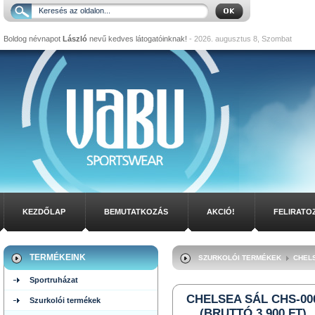
Boldog névnapot
László
nevű kedves látogatóinknak!
- 2026. augusztus 8, Szombat
KEZDŐLAP
BEMUTATKOZÁS
AKCIÓ!
FELIRATO
TERMÉKEINK
SZURKOLÓI TERMÉKEK
CHEL
Sportruházat
CHELSEA SÁL CHS-00
Szurkolói termékek
(BRUTTÓ 3.900 FT)