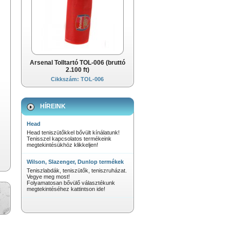
Arsenal Tolltartó TOL-006 (bruttó
2.100 ft)
Cikkszám: TOL-006
HÍREINK
Head
Head teniszütőkkel bővült kínálatunk!
Tenisszel kapcsolatos termékeink
megtekintésükhöz klikkeljen!
Wilson, Slazenger, Dunlop termékek
Teniszlabdák, teniszütők, teniszruházat.
Vegye meg most!
Folyamatosan bővülő választékunk
megtekintéséhez kattintson ide!