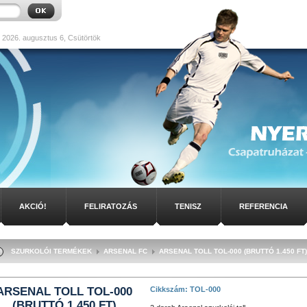
 2026. augusztus 6, Csütörtök
AKCIÓ!
FELIRATOZÁS
TENISZ
REFERENCIA
SZURKOLÓI TERMÉKEK
ARSENAL FC
ARSENAL TOLL TOL-000 (BRUTTÓ 1.450 FT)
ARSENAL TOLL TOL-000
Cikkszám: TOL-000
(BRUTTÓ 1.450 FT)