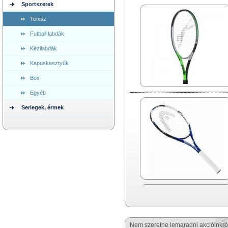
Sportszerek
Tenisz
Futball labdák
Kézilabdák
Kapuskesztyűk
Box
Egyéb
Serlegek, érmek
Nem szeretne lemaradni akcióinkró