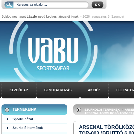
Boldog névnapot
László
nevű kedves látogatóinknak!
- 2026. augusztus 8, Szombat
KEZDŐLAP
BEMUTATKOZÁS
AKCIÓ!
FELIRATO
TERMÉKEINK
SZURKOLÓI TERMÉKEK
ARSE
ARSENAL TÖRÖLKÖZŐ TOR-003 (B
Sportruházat
ARSENAL TÖRÖLKÖZ
Szurkolói termékek
TOR-003 (BRUTTÓ 6.00