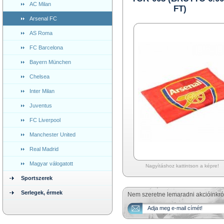
AC Milan
FT)
Arsenal FC
AS Roma
FC Barcelona
Bayern München
Chelsea
Inter Milan
Juventus
FC Liverpool
Manchester United
Real Madrid
Magyar válogatott
Nagyításhoz kattintson a képre!
Sportszerek
Serlegek, érmek
Nem szeretne lemaradni akcióinkró